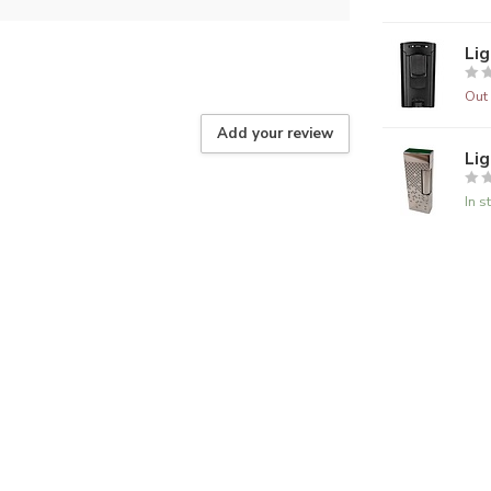
Lig
Out 
Add your review
Lig
In s