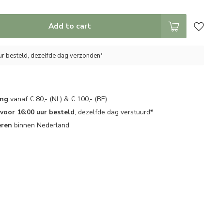
Add to cart
ur besteld, dezelfde dag verzonden*
ing
vanaf € 80,- (NL) & € 100,- (BE)
oor 16:00 uur besteld
, dezelfde dag verstuurd*
eren
binnen Nederland