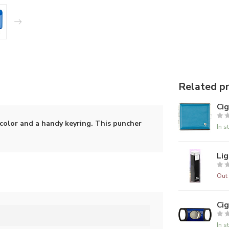
Related p
Cig
 color and a handy keyring. This puncher
In s
Lig
Out 
Cig
In s