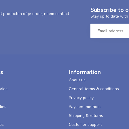
Subscribe to 
nt producten of je order, neem contact
Stay up to date with 
es
Information
About us
ries
General terms & conditions
s
Privacy policy
lies
Payment methods
Shipping & returns
es
Customer support