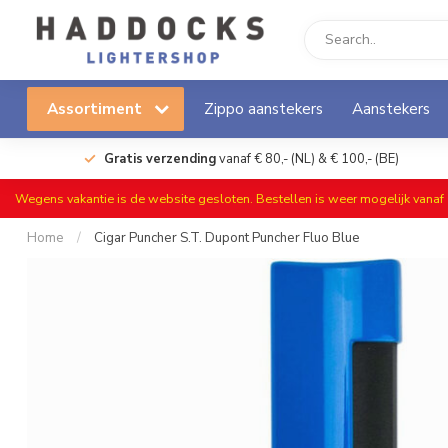
Assortiment
Zippo aanstekers
Aanstekers
Gratis verzending
vanaf € 80,- (NL) & € 100,- (BE)
Wegens vakantie is de website gesloten. Bestellen is weer mogelijk vana
Home
/
Cigar Puncher S.T. Dupont Puncher Fluo Blue