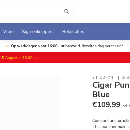
Vloei
Sigarenknippers
Bekijk alles
Op werkdagen voor 16:00 uur besteld
, dezelfde dag verstuurd*
f 15 Augustus 15.00 uur
S.T. DUPONT
Cigar Pun
Blue
€109,99
Incl. 
Compact and practica
This puncher makes a