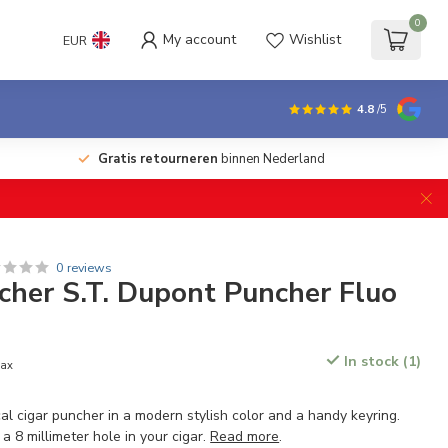
0
My account
Wishlist
EUR
4.8
/5
Gratis retourneren
binnen Nederland
0 reviews
cher S.T. Dupont Puncher Fluo
In stock (1)
tax
l cigar puncher in a modern stylish color and a handy keyring.
 8 millimeter hole in your cigar.
Read more
.