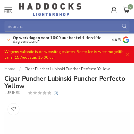
0
MENU
Op werkdagen voor 16:00 uur besteld
, dezelfde
)
Gratis ret
4.8
/5
dag verstuurd*
Wegens vakantie is de website gesloten. Bestellen is weer mogelijk
vanaf 15 Augustus 15.00 uur
Home
/
Cigar Puncher Lubinski Puncher Perfecto Yellow
Cigar Puncher Lubinski Puncher Perfecto
Yellow
(0)
LUBINSKI