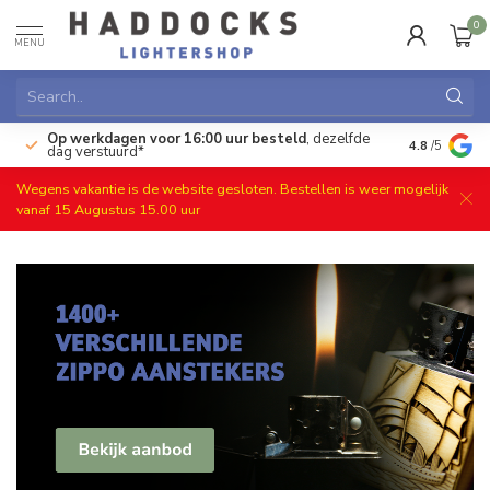
0
MENU
Op werkdagen voor 16:00 uur besteld
, dezelfde
)
Gratis ret
4.8
/5
dag verstuurd*
Wegens vakantie is de website gesloten. Bestellen is weer mogelijk
vanaf 15 Augustus 15.00 uur