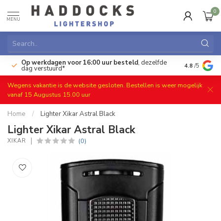
0
MENU
Op werkdagen voor 16:00 uur besteld
, dezelfde
)
Gratis ret
4.8
/5
dag verstuurd*
Wegens vakantie is de website gesloten. Bestellen is weer mogelijk
vanaf 15 Augustus 15.00 uur
Home
/
Lighter Xikar Astral Black
Lighter Xikar Astral Black
(0)
XIKAR