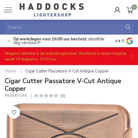
0
MENU
Op werkdagen voor 16:00 uur besteld
, dezelfde
)
Gratis ret
4.8
/5
dag verstuurd*
Wegens vakantie is de website gesloten. Bestellen is weer mogelijk
vanaf 15 Augustus 15.00 uur
Home
/
Cigar Cutter Passatore V-Cut Antique Copper
Cigar Cutter Passatore V-Cut Antique
Copper
(0)
PASSATORE