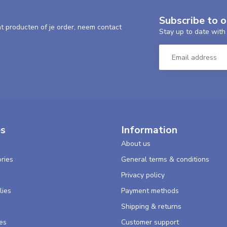
Subscribe to 
nt producten of je order, neem contact
Stay up to date with 
es
Information
About us
ries
General terms & conditions
s
Privacy policy
lies
Payment methods
Shipping & returns
es
Customer support