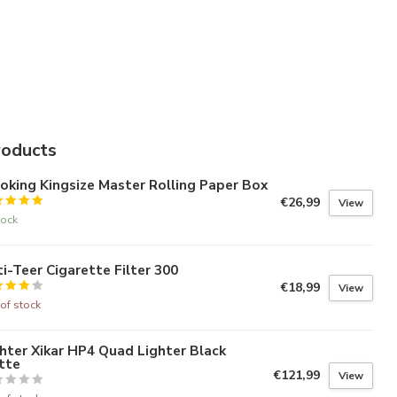
roducts
king Kingsize Master Rolling Paper Box
€26,99
View
tock
i-Teer Cigarette Filter 300
€18,99
View
of stock
hter Xikar HP4 Quad Lighter Black
tte
€121,99
View