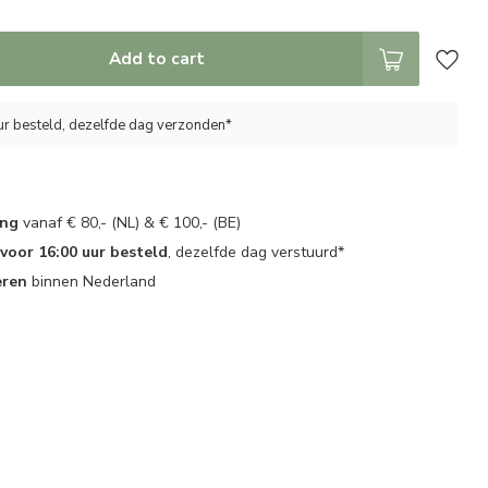
Add to cart
ur besteld, dezelfde dag verzonden*
ing
vanaf € 80,- (NL) & € 100,- (BE)
oor 16:00 uur besteld
, dezelfde dag verstuurd*
eren
binnen Nederland