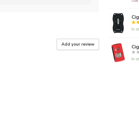
Out 
Cig
In s
Add your review
Cig
In s