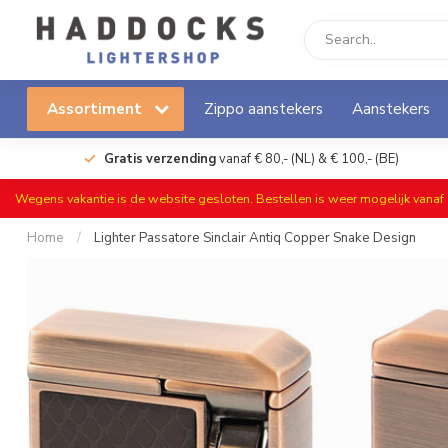
Assortiment
Zippo aanstekers
Aanstekers
Gratis verzending
vanaf € 80,- (NL) & € 100,- (BE)
Wegens vakantie is de website gesloten. Bestellen is weer mogelijk vana
Home
/
Lighter Passatore Sinclair Antiq Copper Snake Design