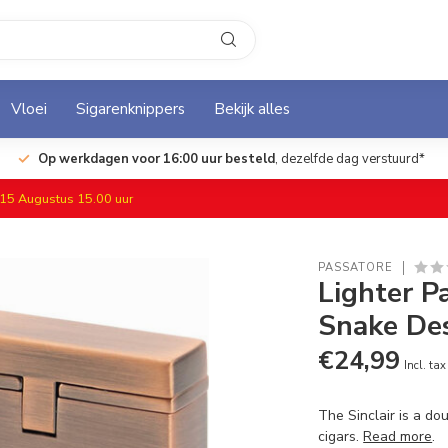
Vloei
Sigarenknippers
Bekijk alles
Op werkdagen voor 16:00 uur besteld
, dezelfde dag verstuurd*
f 15 Augustus 15.00 uur
PASSATORE
Lighter P
Snake De
€24,99
Incl. tax
The Sinclair is a do
cigars.
Read more
.