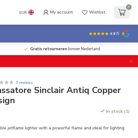
0
My account
Wishlist
EUR
4.8
/5
Gratis retourneren
binnen Nederland
0 reviews
assatore Sinclair Antiq Copper
sign
In stock (1)
uble jetflame lighter with a powerful flame and ideal for lighting