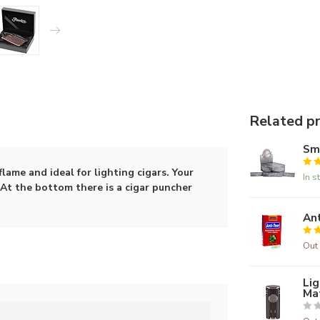
Related p
Smo
flame and ideal for lighting cigars. Your
In s
 At the bottom there is a cigar puncher
Ant
Out 
Lig
Ma