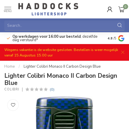
0
MENU
Op werkdagen voor 16:00 uur besteld
, dezelfde
)
Gratis ret
4.8
/5
dag verstuurd*
Wegens vakantie is de website gesloten. Bestellen is weer mogelijk
vanaf 15 Augustus 15.00 uur
Home
/
Lighter Colibri Monaco II Carbon Design Blue
Lighter Colibri Monaco II Carbon Design
Blue
(0)
COLIBRI