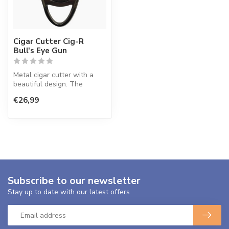
Cigar Cutter Cig-R
Bull's Eye Gun
Metal cigar cutter with a
beautiful design. The
double blades are razor
€26,99
sharp, p...
Subscribe to our newsletter
Stay up to date with our latest offers