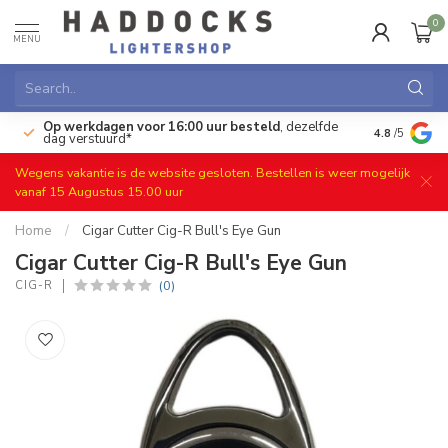
0
MENU
Op werkdagen voor 16:00 uur besteld
, dezelfde
)
Gratis ret
4.8
/5
dag verstuurd*
Wegens vakantie is de website gesloten. Bestellen is weer mogelijk
vanaf 15 Augustus 15.00 uur
Home
/
Cigar Cutter Cig-R Bull's Eye Gun
Cigar Cutter Cig-R Bull's Eye Gun
(0)
CIG-R