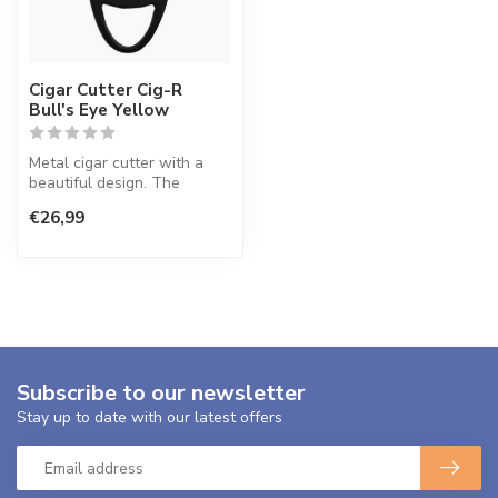
Cigar Cutter Cig-R
Bull's Eye Yellow
Metal cigar cutter with a
beautiful design. The
double blades are razor
€26,99
sharp, p...
Subscribe to our newsletter
Stay up to date with our latest offers