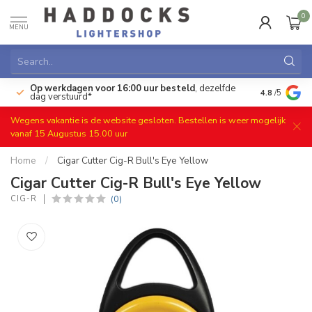
0
MENU
Op werkdagen voor 16:00 uur besteld
, dezelfde
)
Gratis ret
4.8
/5
dag verstuurd*
Wegens vakantie is de website gesloten. Bestellen is weer mogelijk
vanaf 15 Augustus 15.00 uur
Home
/
Cigar Cutter Cig-R Bull's Eye Yellow
Cigar Cutter Cig-R Bull's Eye Yellow
(0)
CIG-R