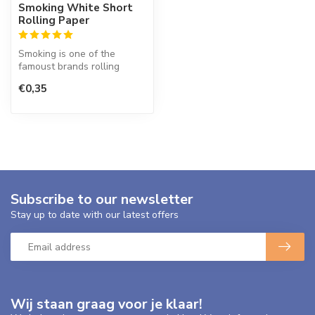
Smoking White Short
Rolling Paper
Smoking is one of the
famoust brands rolling
paper in the world. This
€0,35
Spanish co...
Subscribe to our newsletter
Stay up to date with our latest offers
Wij staan graag voor je klaar!