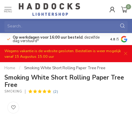
0
MENU
Op werkdagen voor 16:00 uur besteld
, dezelfde
)
Gratis ret
4.8
/5
dag verstuurd*
Wegens vakantie is de website gesloten. Bestellen is weer mogelijk
vanaf 15 Augustus 15.00 uur
Home
/
Smoking White Short Rolling Paper Tree Free
Smoking White Short Rolling Paper Tree
Free
(2)
SMOKING