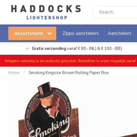
Assortiment
Zippo aanstekers
Aanstekers
Gratis verzending
vanaf € 80,- (NL) & € 100,- (BE)
Wegens vakantie is de website gesloten. Bestellen is weer mogelijk vana
Home
/
Smoking Kingsize Brown Rolling Paper Box