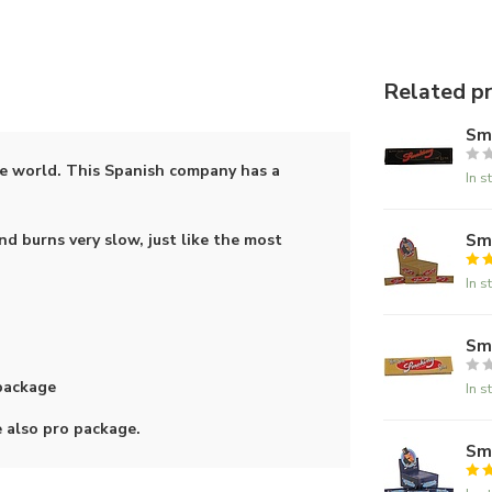
Related p
Smo
he world. This Spanish company has a
In s
Smo
d burns very slow, just like the most
In s
Smo
 package
In s
se also pro package.
Smo