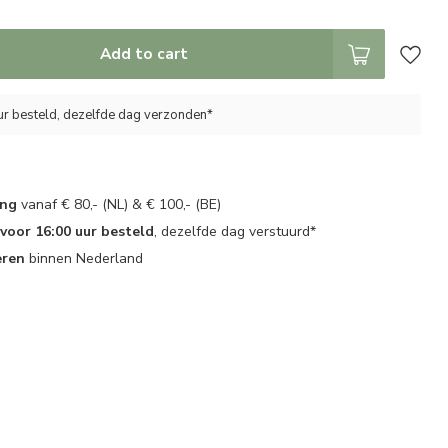
Add to cart
ur besteld, dezelfde dag verzonden*
ing
vanaf € 80,- (NL) & € 100,- (BE)
oor 16:00 uur besteld
, dezelfde dag verstuurd*
eren
binnen Nederland