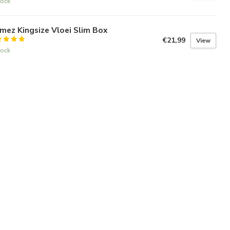
tock
mez Kingsize Vloei Slim Box
€21,99
View
tock