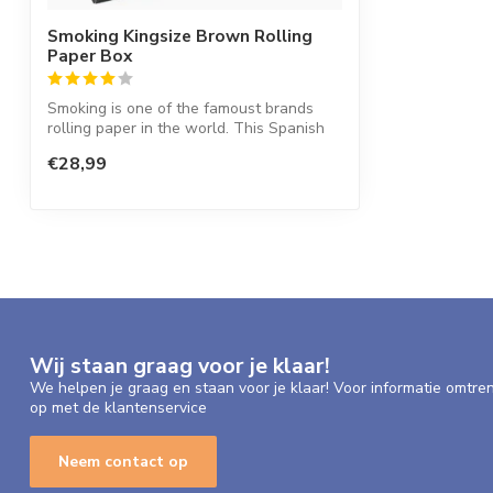
Hugo
Smoking Kingsize Brown Rolling
Posted on 10 April 2024 at 21:14
Paper Box
snelle en betrouwbare levering al jaren dus zeker 5 sterren
Smoking is one of the famoust brands
rolling paper in the world. This Spanish
co...
Thessa W.
€28,99
Posted on 29 November 2020 at 02:22
Hele fijne vloei! En super goede communicatie met de shop, en s
Erik K.
Posted on 19 September 2020 at 13:04
Super ! Alleen jammer dat er een sleutelhanger als bedankje voo
extra vloei en of tip om te proberen. Of een aantal aanstekers
Wij staan graag voor je klaar!
dus tevreden.
We helpen je graag en staan voor je klaar! Voor informatie omtre
op met de klantenservice
R.C. V.
Neem contact op
Posted on 29 July 2020 at 23:45