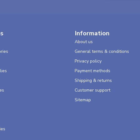
es
Information
About us
ries
General terms & conditions
s
Privacy policy
lies
Payment methods
Shipping & returns
es
Customer support
Sitemap
ies