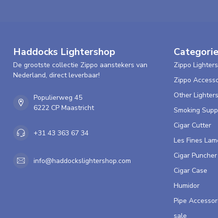
Smoking Brown always best, quick delivery.
Hans R.
Haddocks Lightershop
Categori
Posted on 26 May 2020 at 13:31
Zeer goed
De grootste collectie Zippo aanstekers van
Zippo Lighters
Nederland, direct leverbaar!
Zippo Accesso
Other Lighter
Vidiya G.
Populierweg 45
Posted on 20 April 2020 at 16:50
6222 CP Maastricht
Smoking Supp
Aanrader!
Cigar Cutter
+31 43 363 67 34
Les Fines Lam
Hayley W.
Cigar Puncher
info@haddockslightershop.com
Posted on 6 April 2020 at 19:23
Cigar Case
Goed product!
Humidor
Pipe Accessor
Harold T.
sale