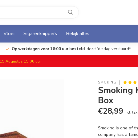
Vloei
Sigarenknippers
Bekijk alles
Op werkdagen voor 16:00 uur besteld
, dezelfde dag verstuurd*
f 15 Augustus 15.00 uur
SMOKING
Smoking K
Box
€28,99
Incl. tax
Smoking is one of th
company has a famo