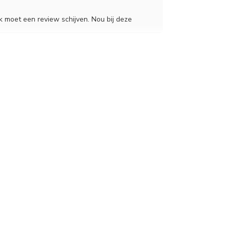
k moet een review schijven. Nou bij deze
binnen 2 dagen de vloei opgestuurd En de