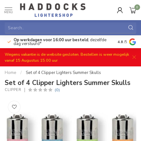
0
MENU
Op werkdagen voor 16:00 uur besteld
, dezelfde
)
Gratis ret
4.8
/5
dag verstuurd*
Wegens vakantie is de website gesloten. Bestellen is weer mogelijk
vanaf 15 Augustus 15.00 uur
Home
/
Set of 4 Clipper Lighters Summer Skulls
Set of 4 Clipper Lighters Summer Skulls
(0)
CLIPPER