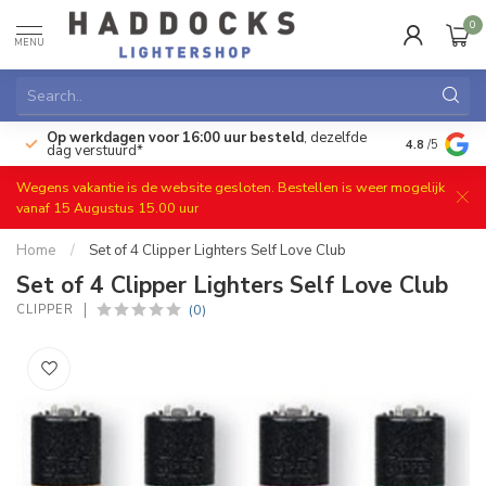
0
MENU
Op werkdagen voor 16:00 uur besteld
, dezelfde
)
Gratis ret
4.8
/5
dag verstuurd*
Wegens vakantie is de website gesloten. Bestellen is weer mogelijk
vanaf 15 Augustus 15.00 uur
Home
/
Set of 4 Clipper Lighters Self Love Club
Set of 4 Clipper Lighters Self Love Club
(0)
CLIPPER