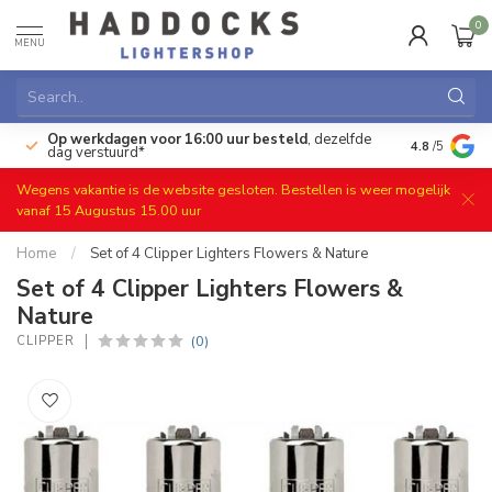
0
MENU
Op werkdagen voor 16:00 uur besteld
, dezelfde
)
Gratis ret
4.8
/5
dag verstuurd*
Wegens vakantie is de website gesloten. Bestellen is weer mogelijk
vanaf 15 Augustus 15.00 uur
Home
/
Set of 4 Clipper Lighters Flowers & Nature
Set of 4 Clipper Lighters Flowers &
Nature
(0)
CLIPPER