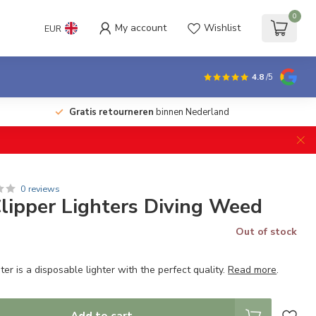
0
My account
Wishlist
EUR
4.8
/5
Gratis retourneren
binnen Nederland
0 reviews
Clipper Lighters Diving Weed
Out of stock
hter is a disposable lighter with the perfect quality.
Read more
.
Add to cart