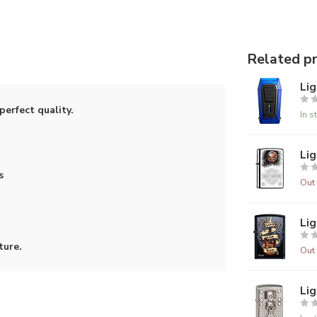
Related p
Lig
perfect quality.
In s
Lig
s
Out 
Lig
ture.
Out 
Lig