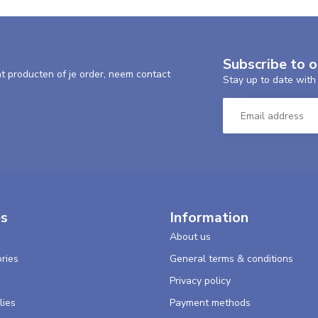
Subscribe to 
nt producten of je order, neem contact
Stay up to date with 
es
Information
About us
ries
General terms & conditions
s
Privacy policy
lies
Payment methods