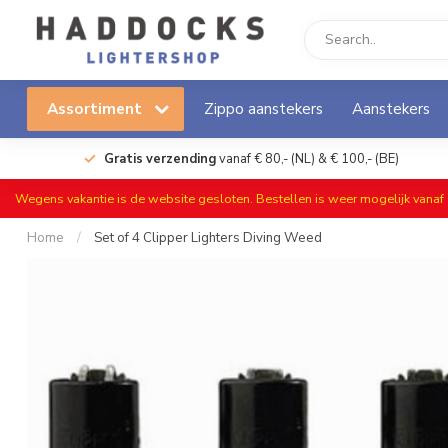
Assortiment
Zippo aanstekers
Aanstekers
Gratis verzending
vanaf € 80,- (NL) & € 100,- (BE)
Wegens vakantie is de website gesloten. Bestellen is weer mogelijk vana
Home
/
Set of 4 Clipper Lighters Diving Weed