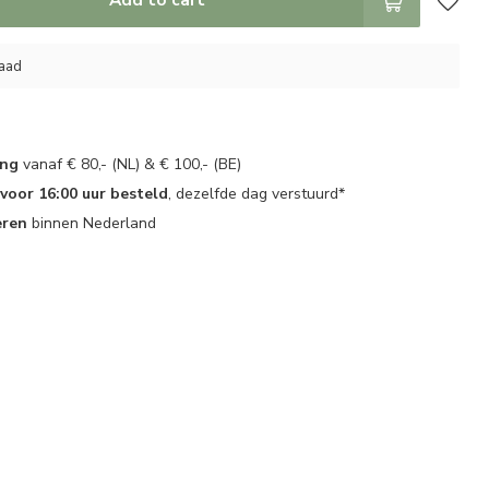
raad
ing
vanaf € 80,- (NL) & € 100,- (BE)
oor 16:00 uur besteld
, dezelfde dag verstuurd*
eren
binnen Nederland