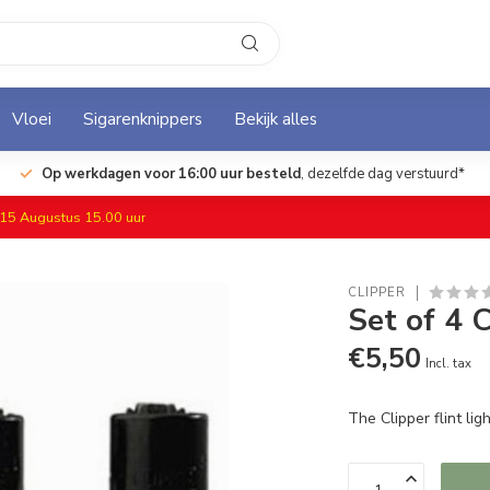
Vloei
Sigarenknippers
Bekijk alles
Op werkdagen voor 16:00 uur besteld
, dezelfde dag verstuurd*
f 15 Augustus 15.00 uur
CLIPPER
Set of 4 
€5,50
Incl. tax
The Clipper flint lig