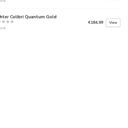
tock
hter Colibri Quantum Gold
€184,99
View
tock