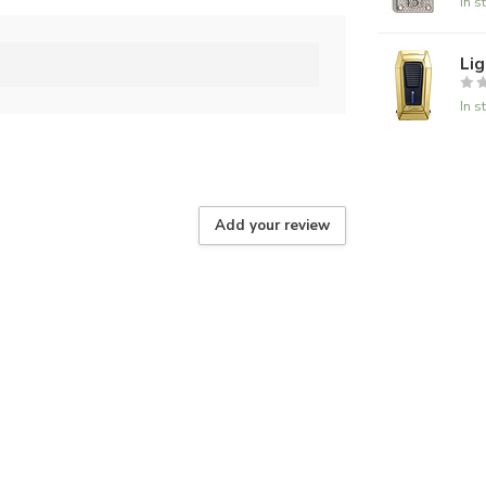
In s
Lig
In s
Add your review