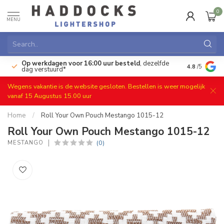
0
MENU
Op werkdagen voor 16:00 uur besteld
, dezelfde
)
Gratis ret
4.8
/5
dag verstuurd*
Wegens vakantie is de website gesloten. Bestellen is weer mogelijk
vanaf 15 Augustus 15.00 uur
Home
/
Roll Your Own Pouch Mestango 1015-12
Roll Your Own Pouch Mestango 1015-12
(0)
MESTANGO