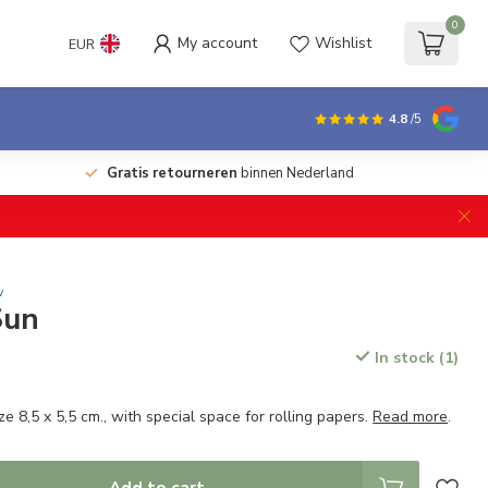
0
My account
Wishlist
EUR
4.8
/5
Gratis retourneren
binnen Nederland
w
Sun
In stock (1)
ze 8,5 x 5,5 cm., with special space for rolling papers.
Read more
.
Add to cart