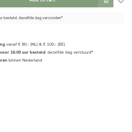
ur besteld, dezelfde dag verzonden*
ing
vanaf € 80,- (NL) & € 100,- (BE)
oor 16:00 uur besteld
, dezelfde dag verstuurd*
eren
binnen Nederland