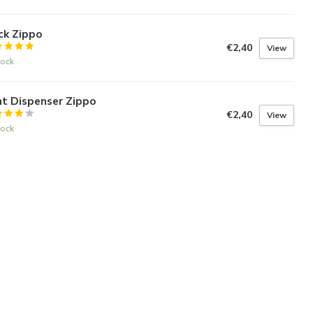
ck Zippo
€2,40
View
tock
nt Dispenser Zippo
€2,40
View
tock