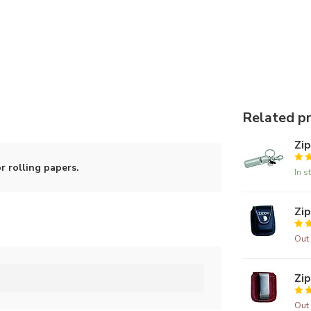
Related p
Zip
or rolling papers.
In s
Zip
Out 
Zi
Out 