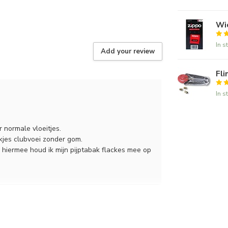
Wi
In s
Add your review
Fli
In s
normale vloeitjes.
kjes clubvoei zonder gom.
, hiermee houd ik mijn pijptabak flackes mee op