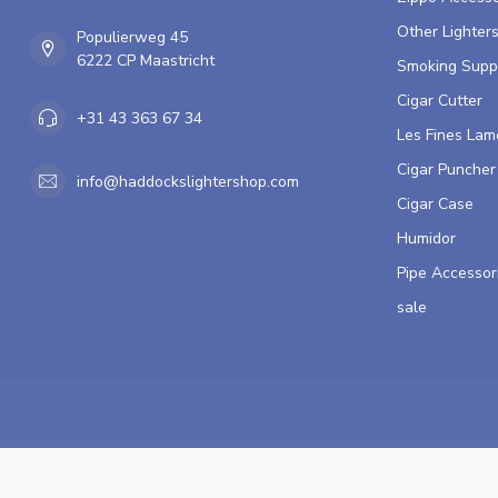
Other Lighter
Populierweg 45
6222 CP Maastricht
Smoking Supp
Cigar Cutter
+31 43 363 67 34
Les Fines Lam
Cigar Puncher
info@haddockslightershop.com
Cigar Case
Humidor
Pipe Accessor
sale