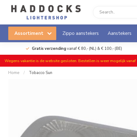
Assortiment
Zippo aanstekers
Aanstekers
Gratis verzending
vanaf € 80,- (NL) & € 100,- (BE)
Wegens vakantie is de website gesloten. Bestellen is weer mogelijk vana
Home
/
Tobacco Sun