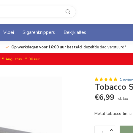
Vloei
Sigarenknippers
Bekijk alles
Op werkdagen voor 16:00 uur besteld
, dezelfde dag verstuurd*
f 15 Augustus 15.00 uur
1 revie
Tobacco 
€6,99
Incl. tax
Metal tobacco tin, si