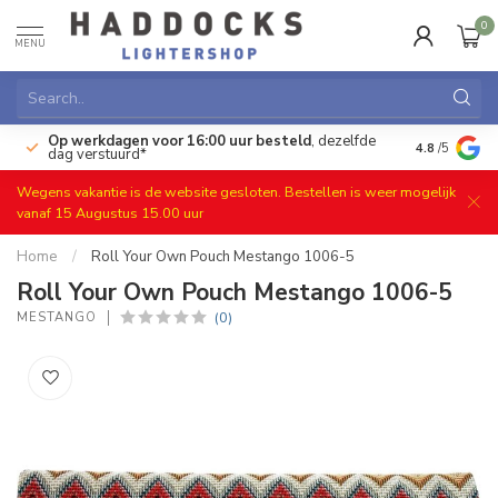
0
MENU
Op werkdagen voor 16:00 uur besteld
, dezelfde
)
Gratis ret
4.8
/5
dag verstuurd*
Wegens vakantie is de website gesloten. Bestellen is weer mogelijk
vanaf 15 Augustus 15.00 uur
Home
/
Roll Your Own Pouch Mestango 1006-5
Roll Your Own Pouch Mestango 1006-5
(0)
MESTANGO