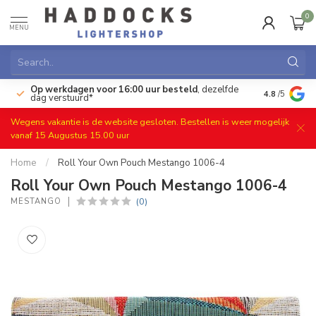
0
MENU
Op werkdagen voor 16:00 uur besteld
, dezelfde
)
Gratis ret
4.8
/5
dag verstuurd*
Wegens vakantie is de website gesloten. Bestellen is weer mogelijk
vanaf 15 Augustus 15.00 uur
Home
/
Roll Your Own Pouch Mestango 1006-4
Roll Your Own Pouch Mestango 1006-4
(0)
MESTANGO