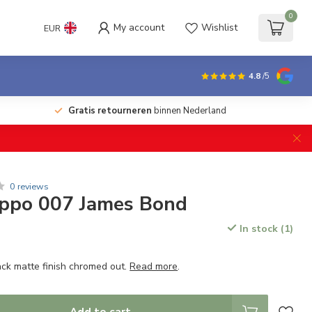
0
My account
Wishlist
EUR
4.8
/5
Gratis retourneren
binnen Nederland
0 reviews
ippo 007 James Bond
In stock (1)
lack matte finish chromed out.
Read more
.
Add to cart