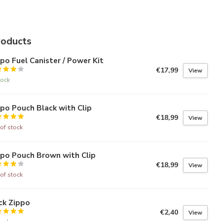
roducts
po Fuel Canister / Power Kit
€17,99
View
tock
po Pouch Black with Clip
€18,99
View
of stock
ppo Pouch Brown with Clip
€18,99
View
of stock
ck Zippo
€2,40
View