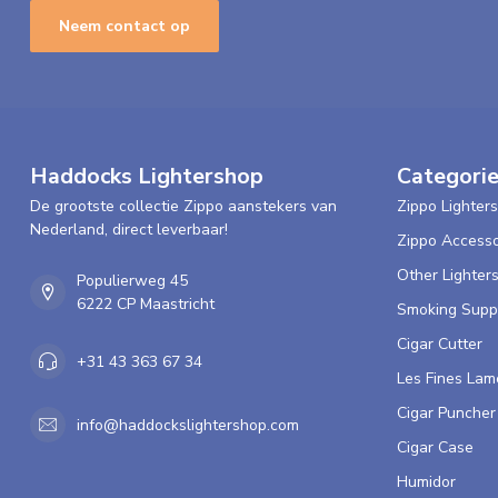
Neem contact op
Haddocks Lightershop
Categori
De grootste collectie Zippo aanstekers van
Zippo Lighters
Nederland, direct leverbaar!
Zippo Accesso
Other Lighter
Populierweg 45
6222 CP Maastricht
Smoking Supp
Cigar Cutter
+31 43 363 67 34
Les Fines Lam
Cigar Puncher
info@haddockslightershop.com
Cigar Case
Humidor