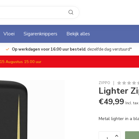
Vloei
Sigarenknippers
Bekijk alles
Op werkdagen voor 16:00 uur besteld
, dezelfde dag verstuurd*
f 15 Augustus 15.00 uur
ZIPPO
Lighter Z
€49,99
Incl. tax
Metal lighter in a b