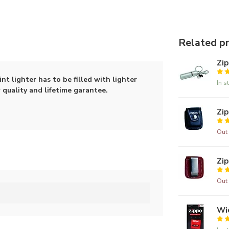
Related p
Zip
lint lighter has to be filled with lighter
In s
 quality and lifetime garantee.
Zip
Out 
Zi
Out 
Wi