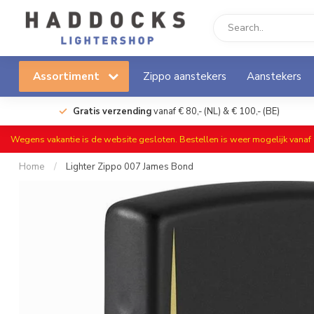
Assortiment
Zippo aanstekers
Aanstekers
Gratis verzending
vanaf € 80,- (NL) & € 100,- (BE)
Wegens vakantie is de website gesloten. Bestellen is weer mogelijk vana
Home
/
Lighter Zippo 007 James Bond