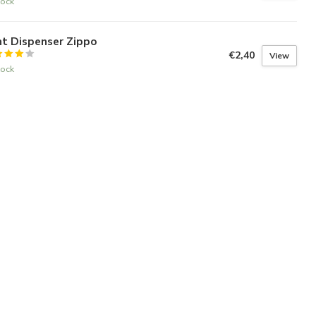
tock
nt Dispenser Zippo
€2,40
View
tock