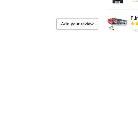
In s
Fli
Add your review
In s