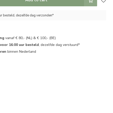
ur besteld, dezelfde dag verzonden*
ing
vanaf € 80,- (NL) & € 100,- (BE)
oor 16:00 uur besteld
, dezelfde dag verstuurd*
eren
binnen Nederland