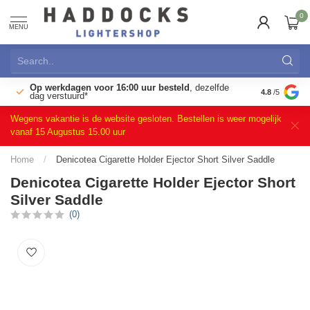
0
MENU
Op werkdagen voor 16:00 uur besteld
, dezelfde
)
Gratis ret
4.8
/5
dag verstuurd*
Wegens vakantie is de website gesloten. Bestellen is weer mogelijk
vanaf 15 Augustus 15.00 uur
Home
/
Denicotea Cigarette Holder Ejector Short Silver Saddle
Denicotea Cigarette Holder Ejector Short
Silver Saddle
(0)