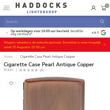
0
MENU
Op werkdagen voor 16:00 uur besteld
, dezelfde
)
Gratis ret
4.8
/5
dag verstuurd*
Wegens vakantie is de website gesloten. Bestellen is weer mogelijk
vanaf 15 Augustus 15.00 uur
Home
/
Cigarette Case Pearl Antique Copper
Cigarette Case Pearl Antique Copper
(0)
PEARL