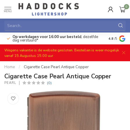
0
MENU
Op werkdagen voor 16:00 uur besteld
, dezelfde
)
Gratis ret
4.8
/5
dag verstuurd*
Wegens vakantie is de website gesloten. Bestellen is weer mogelijk
vanaf 15 Augustus 15.00 uur
Home
/
Cigarette Case Pearl Antique Copper
Cigarette Case Pearl Antique Copper
(0)
PEARL