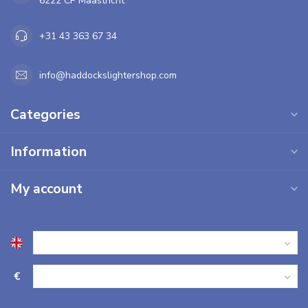
6222 CP Maastricht
+31 43 363 67 34
info@haddockslightershop.com
Categories
Information
My account
€