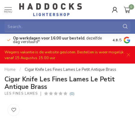
0
MENU
Op werkdagen voor 16:00 uur besteld
, dezelfde
)
Gratis ret
4.8
/5
dag verstuurd*
Wegens vakantie is de website gesloten. Bestellen is weer mogelijk
vanaf 15 Augustus 15.00 uur
Home
/
Cigar Knife Les Fines Lames Le Petit Antique Brass
Cigar Knife Les Fines Lames Le Petit
Antique Brass
(0)
LES FINES LAMES