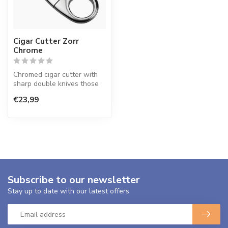
Cigar Cutter Zorr
Chrome
Chromed cigar cutter with
sharp double knives those
ensure that a cigar with a
€23,99
d...
Subscribe to our newsletter
Stay up to date with our latest offers