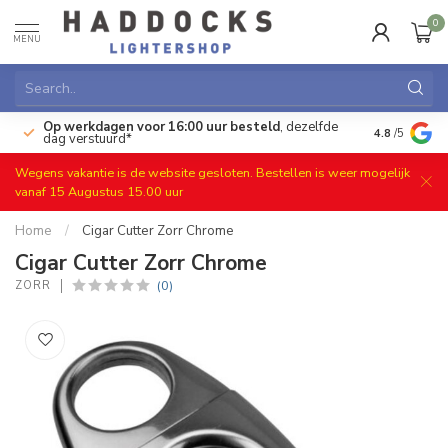
0
MENU
Op werkdagen voor 16:00 uur besteld
, dezelfde
)
Gratis ret
4.8
/5
dag verstuurd*
Wegens vakantie is de website gesloten. Bestellen is weer mogelijk
vanaf 15 Augustus 15.00 uur
Home
/
Cigar Cutter Zorr Chrome
Cigar Cutter Zorr Chrome
(0)
ZORR