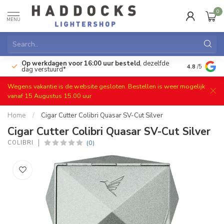
0
MENU
Op werkdagen voor 16:00 uur besteld
, dezelfde
)
Gratis ret
4.8
/5
dag verstuurd*
Wegens vakantie is de website gesloten. Bestellen is weer mogelijk
vanaf 15 Augustus 15.00 uur
Home
/
Cigar Cutter Colibri Quasar SV-Cut Silver
Cigar Cutter Colibri Quasar SV-Cut Silver
(0)
COLIBRI