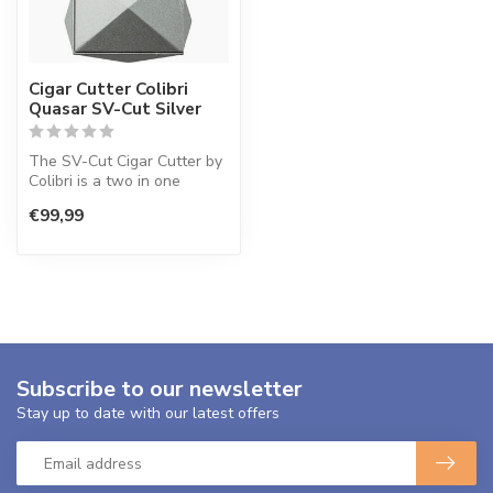
Cigar Cutter Colibri
Quasar SV-Cut Silver
The SV-Cut Cigar Cutter by
Colibri is a two in one
combination of the popular
€99,99
V-...
Subscribe to our newsletter
Stay up to date with our latest offers