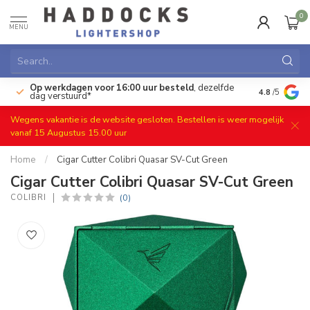
0
MENU
Op werkdagen voor 16:00 uur besteld
, dezelfde
)
Gratis ret
4.8
/5
dag verstuurd*
Wegens vakantie is de website gesloten. Bestellen is weer mogelijk
vanaf 15 Augustus 15.00 uur
Home
/
Cigar Cutter Colibri Quasar SV-Cut Green
Cigar Cutter Colibri Quasar SV-Cut Green
(0)
COLIBRI