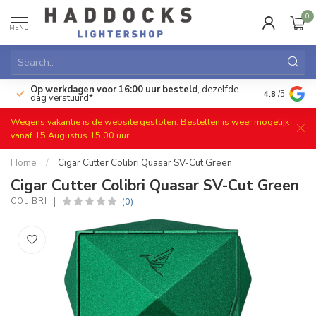
0
MENU
Op werkdagen voor 16:00 uur besteld
, dezelfde
)
Gratis ret
4.8
/5
dag verstuurd*
Wegens vakantie is de website gesloten. Bestellen is weer mogelijk
vanaf 15 Augustus 15.00 uur
Home
/
Cigar Cutter Colibri Quasar SV-Cut Green
Cigar Cutter Colibri Quasar SV-Cut Green
(0)
COLIBRI