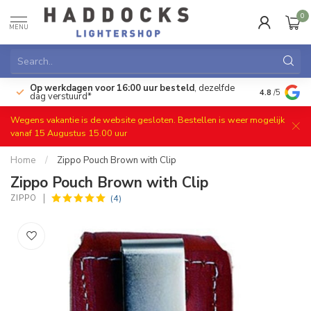
0
MENU
Op werkdagen voor 16:00 uur besteld
, dezelfde
)
Gratis ret
4.8
/5
dag verstuurd*
Wegens vakantie is de website gesloten. Bestellen is weer mogelijk
vanaf 15 Augustus 15.00 uur
Home
/
Zippo Pouch Brown with Clip
Zippo Pouch Brown with Clip
(4)
ZIPPO