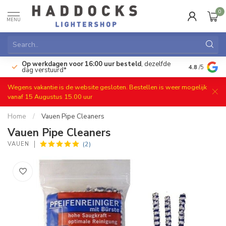
0
MENU
Op werkdagen voor 16:00 uur besteld
, dezelfde
)
Gratis ret
4.8
/5
dag verstuurd*
Wegens vakantie is de website gesloten. Bestellen is weer mogelijk
vanaf 15 Augustus 15.00 uur
Home
/
Vauen Pipe Cleaners
Vauen Pipe Cleaners
(2)
VAUEN