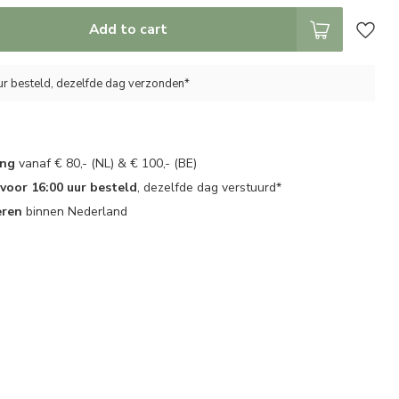
Add to cart
ur besteld, dezelfde dag verzonden*
ing
vanaf € 80,- (NL) & € 100,- (BE)
oor 16:00 uur besteld
, dezelfde dag verstuurd*
eren
binnen Nederland