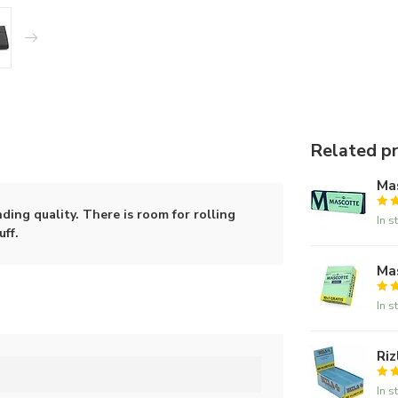
Related p
Mas
ing quality. There is room for rolling
In s
ff.
Mas
In s
Riz
In s