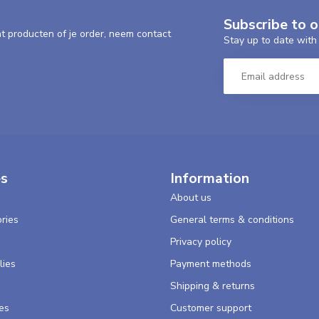
Subscribe to 
nt producten of je order, neem contact
Stay up to date with 
es
Information
About us
ries
General terms & conditions
s
Privacy policy
lies
Payment methods
Shipping & returns
es
Customer support