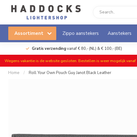
Assortiment
Zippo aanstekers
Aanstekers
Gratis verzending
vanaf € 80,- (NL) & € 100,- (BE)
Wegens vakantie is de website gesloten. Bestellen is weer mogelijk vana
Home
/
Roll Your Own Pouch Guy Janot Black Leather