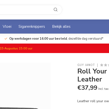
Vloei
Sigarenknippers
Bekijk alles
Op werkdagen voor 16:00 uur besteld
, dezelfde dag verstuurd*
f 15 Augustus 15.00 uur
GUY JANOT
Roll Your
Leather
€37,99
Incl. tax
Leather roll your o