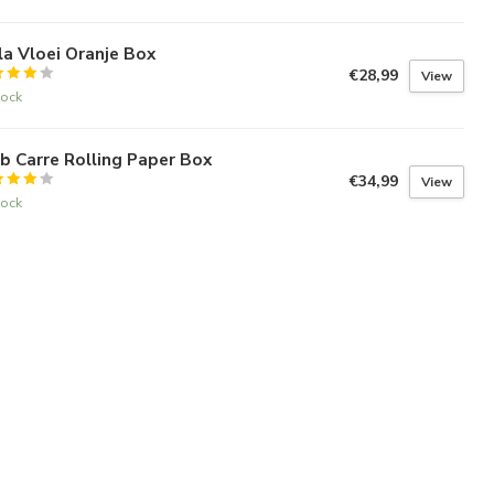
la Vloei Oranje Box
€28,99
View
tock
b Carre Rolling Paper Box
€34,99
View
tock