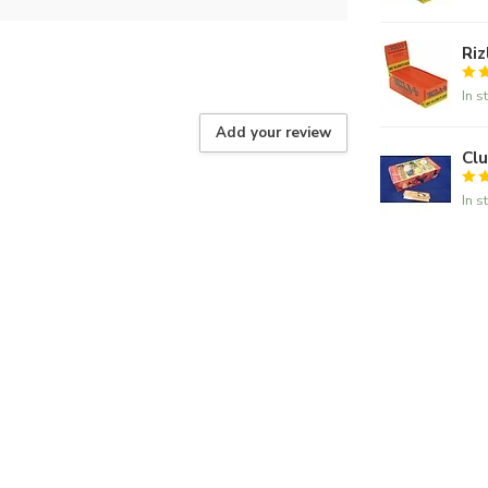
Riz
In s
Add your review
Clu
In s