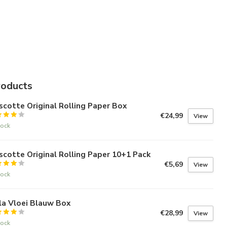
roducts
cotte Original Rolling Paper Box
€24,99
View
tock
cotte Original Rolling Paper 10+1 Pack
€5,69
View
tock
la Vloei Blauw Box
€28,99
View
tock