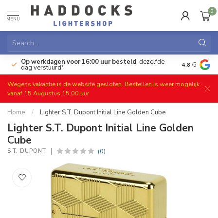
0
MENU
Op werkdagen voor 16:00 uur besteld
, dezelfde
)
Gratis ret
4.8
/5
dag verstuurd*
Wegens vakantie is de website gesloten. Bestellen is weer mogelijk
vanaf 15 Augustus 15.00 uur
Home
/
Lighter S.T. Dupont Initial Line Golden Cube
Lighter S.T. Dupont Initial Line Golden
Cube
(0)
S.T. DUPONT