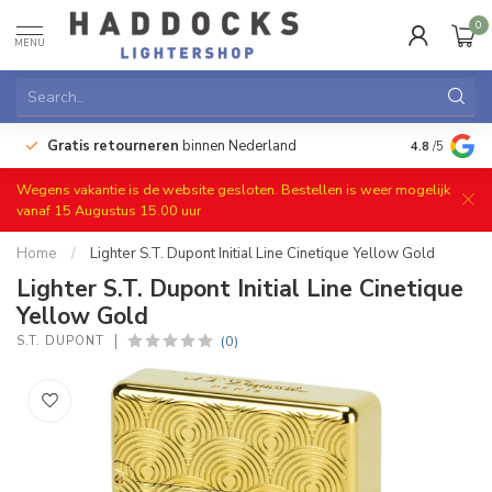
0
MENU
e
Gratis retourneren
binnen Nederland
4.8
/5
Wegens vakantie is de website gesloten. Bestellen is weer mogelijk
vanaf 15 Augustus 15.00 uur
Home
/
Lighter S.T. Dupont Initial Line Cinetique Yellow Gold
Lighter S.T. Dupont Initial Line Cinetique
Yellow Gold
(0)
S.T. DUPONT