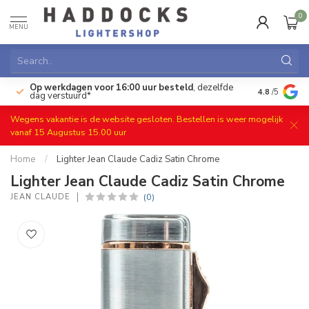
0
MENU
Op werkdagen voor 16:00 uur besteld
, dezelfde
)
Gratis ret
4.8
/5
dag verstuurd*
Wegens vakantie is de website gesloten. Bestellen is weer mogelijk
vanaf 15 Augustus 15.00 uur
Home
/
Lighter Jean Claude Cadiz Satin Chrome
Lighter Jean Claude Cadiz Satin Chrome
(0)
JEAN CLAUDE