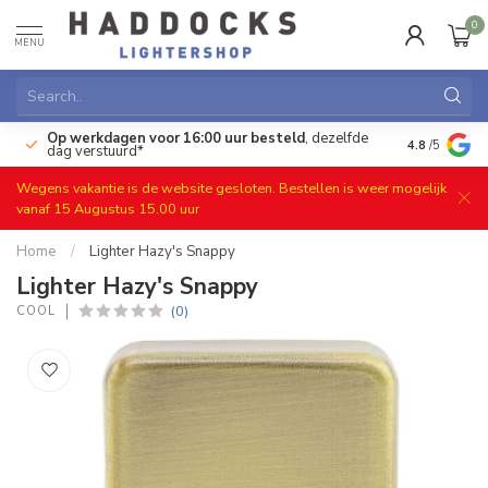
0
MENU
Op werkdagen voor 16:00 uur besteld
, dezelfde
)
Gratis ret
4.8
/5
dag verstuurd*
Wegens vakantie is de website gesloten. Bestellen is weer mogelijk
vanaf 15 Augustus 15.00 uur
Home
/
Lighter Hazy's Snappy
Lighter Hazy's Snappy
(0)
COOL