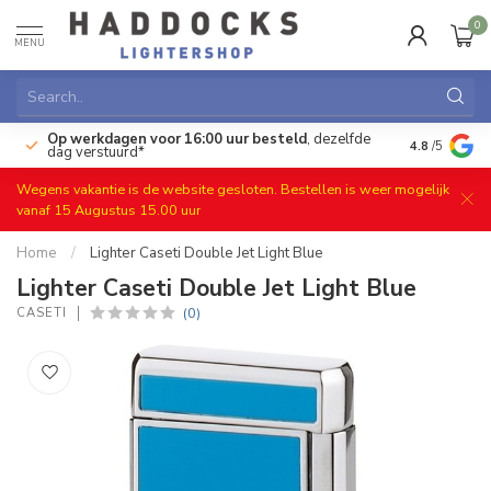
0
MENU
Op werkdagen voor 16:00 uur besteld
, dezelfde
)
Gratis ret
4.8
/5
dag verstuurd*
Wegens vakantie is de website gesloten. Bestellen is weer mogelijk
vanaf 15 Augustus 15.00 uur
Home
/
Lighter Caseti Double Jet Light Blue
Lighter Caseti Double Jet Light Blue
(0)
CASETI