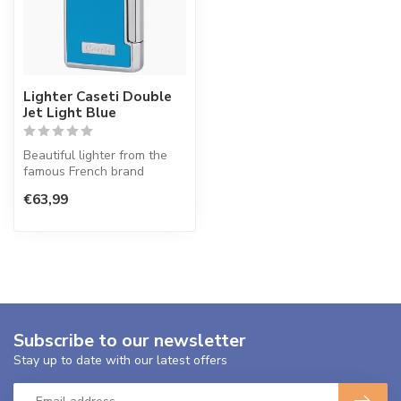
Lighter Caseti Double
Jet Light Blue
Beautiful lighter from the
famous French brand
Dupont. Light weight, so
€63,99
very eas...
Subscribe to our newsletter
Stay up to date with our latest offers