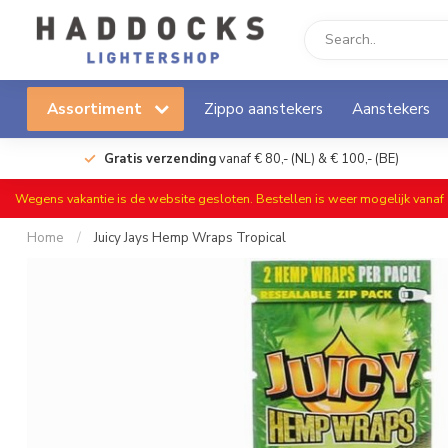
Assortiment
Zippo aanstekers
Aanstekers
Gratis verzending
vanaf € 80,- (NL) & € 100,- (BE)
Wegens vakantie is de website gesloten. Bestellen is weer mogelijk vana
Home
/
Juicy Jays Hemp Wraps Tropical