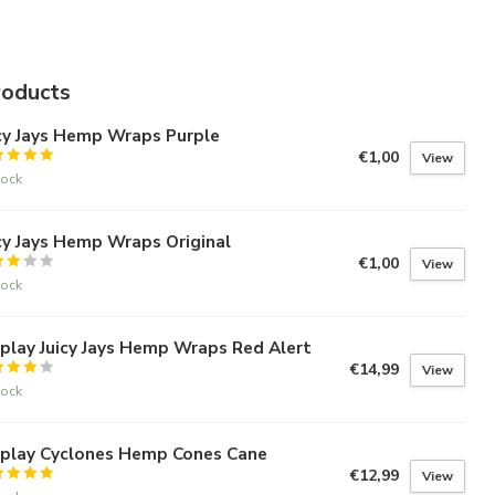
roducts
cy Jays Hemp Wraps Purple
€1,00
View
tock
cy Jays Hemp Wraps Original
€1,00
View
tock
play Juicy Jays Hemp Wraps Red Alert
€14,99
View
tock
splay Cyclones Hemp Cones Cane
€12,99
View