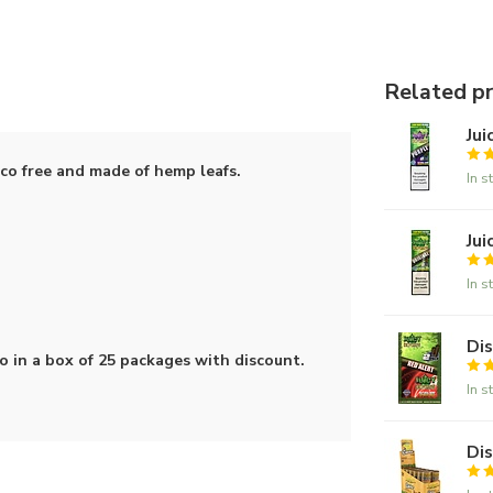
Related p
Jui
co free and made of hemp leafs.
In s
Jui
In s
Dis
so in a box of 25 packages with discount.
In s
Di