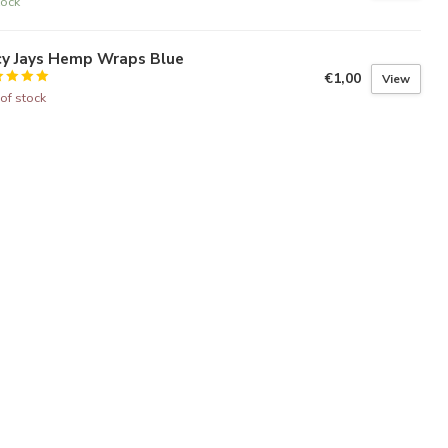
tock
cy Jays Hemp Wraps Blue
€1,00
View
of stock