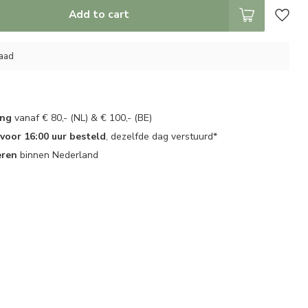
Add to cart
raad
ing
vanaf € 80,- (NL) & € 100,- (BE)
oor 16:00 uur besteld
, dezelfde dag verstuurd*
eren
binnen Nederland