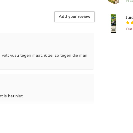
In s
Add your review
Jui
Out 
valt yusu tegen maat. ik zei zo tegen die man
 is het niet