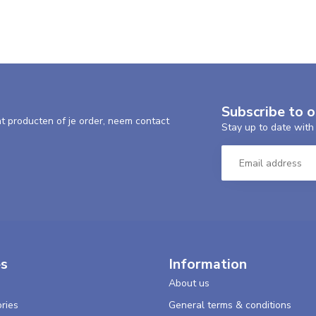
Subscribe to 
nt producten of je order, neem contact
Stay up to date with 
es
Information
About us
ries
General terms & conditions