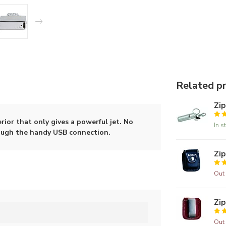
Related p
Zip
rior that only gives a powerful jet. No
In s
hrough the handy USB connection.
Zip
Out 
Zi
Out 