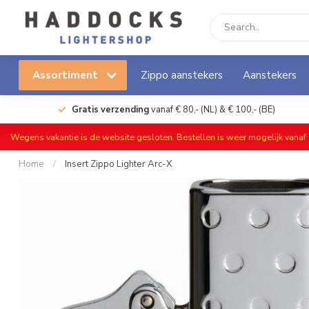
Assortiment
Zippo aanstekers
Aanstekers
Gratis verzending
vanaf € 80,- (NL) & € 100,- (BE)
Wegens vakantie is de website gesloten. Bestellen is weer mogelijk vana
Home
/
Insert Zippo Lighter Arc-X