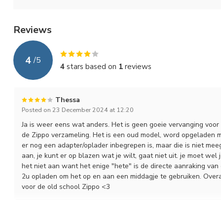
Reviews
4
/
5
4
stars based on
1
reviews
Thessa
Posted on 23 December 2024 at 12:20
Ja is weer eens wat anders. Het is geen goeie vervanging voor
de Zippo verzameling. Het is een oud model, word opgeladen me
er nog een adapter/oplader inbegrepen is, maar die is niet mee
aan, je kunt er op blazen wat je wilt, gaat niet uit. je moet we
het niet aan want het enige "hete" is de directe aanraking van d
2u opladen om het op en aan een middagje te gebruiken. Overal
voor de old school Zippo <3