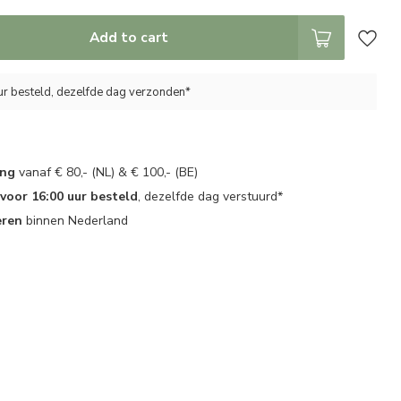
Add to cart
ur besteld, dezelfde dag verzonden*
ing
vanaf € 80,- (NL) & € 100,- (BE)
oor 16:00 uur besteld
, dezelfde dag verstuurd*
eren
binnen Nederland