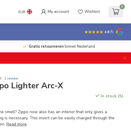
0
My account
Wishlist
EUR
4.8
/5
Gratis retourneren
binnen Nederland
1 review
ppo Lighter Arc-X
In stock (5)
ine smell? Zippo now also has an interior that only gives a
ling is necessary. This insert can be easily charged through the
ion.
Read more
.