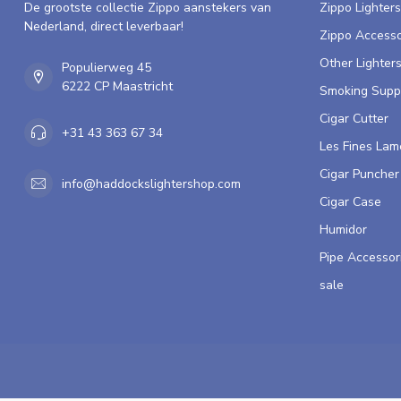
De grootste collectie Zippo aanstekers van
Zippo Lighters
Nederland, direct leverbaar!
Zippo Accesso
Other Lighter
Populierweg 45
6222 CP Maastricht
Smoking Supp
Cigar Cutter
+31 43 363 67 34
Les Fines Lam
Cigar Puncher
info@haddockslightershop.com
Cigar Case
Humidor
Pipe Accessor
sale