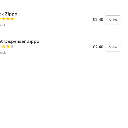
ck Zippo
€2,40
View
tock
nt Dispenser Zippo
€2,40
View
tock