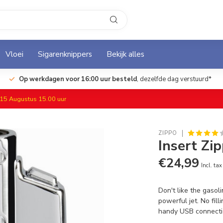
Vloei
Sigarenknippers
Bekijk alles
Op werkdagen voor 16:00 uur besteld
, dezelfde dag verstuurd*
f 15 Augustus 15.00 uur
ZIPPO
Insert Zi
€24,99
Incl. tax
Don't like the gasol
powerful jet. No fil
handy USB connect