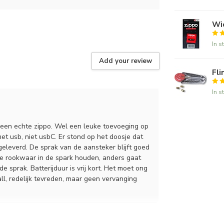
Wi
In s
Add your review
Fli
In s
 een echte zippo. Wel een leuke toevoeging op
t usb, niet usbC. Er stond op het doosje dat
geleverd. De sprak van de aansteker blijft goed
l je rookwaar in de spark houden, anders gaat
e sprak. Batterijduur is vrij kort. Het moet ong
l, redelijk tevreden, maar geen vervanging