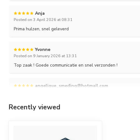
Anja
Posted on 3 April 2026 at 08:31
Prima hulzen, snel geleverd
Yvonne
Posted on 9 January 2026 at 13:31
Top zaak ! Goede communicatie en snel verzonden !
angelique_smeding@hotmail.com
Posted on 24 December 2025 at 08:22
Snelle levering, super tevreden
Recently viewed
Yvonne
Posted on 26 September 2025 at 01:05
Top ! Bestellen en volgende dag bezorgd!