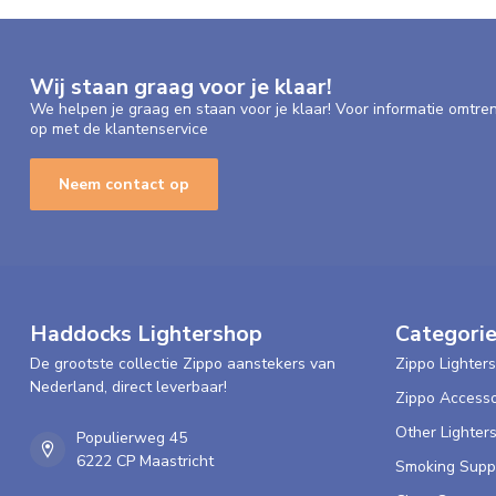
Zeer content van de bestelling en van de levering. Goed op te 
Laetitia
Wij staan graag voor je klaar!
Posted on 27 September 2020 at 13:30
We helpen je graag en staan voor je klaar! Voor informatie omtre
op met de klantenservice
Het is lekkerder en beter dan verwacht
De smaak komt heel goed door veel beter dan gewone muntsigar
zeker blijven
Neem contact op
Ruud V.
Posted on 24 August 2020 at 15:14
Prima hulzen aanrader!
Haddocks Lightershop
Categori
De grootste collectie Zippo aanstekers van
Zippo Lighters
Annelies D.
Nederland, direct leverbaar!
Zippo Accesso
Posted on 12 June 2020 at 18:48
Other Lighter
Populierweg 45
Goede snelle service
6222 CP Maastricht
Smoking Supp