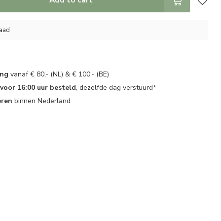
raad
ing
vanaf € 80,- (NL) & € 100,- (BE)
oor 16:00 uur besteld
, dezelfde dag verstuurd*
eren
binnen Nederland