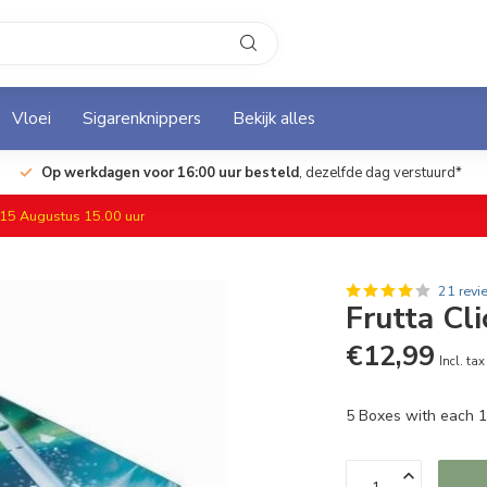
Vloei
Sigarenknippers
Bekijk alles
Op werkdagen voor 16:00 uur besteld
, dezelfde dag verstuurd*
f 15 Augustus 15.00 uur
21 revi
Frutta Cl
€12,99
Incl. tax
5 Boxes with each 10