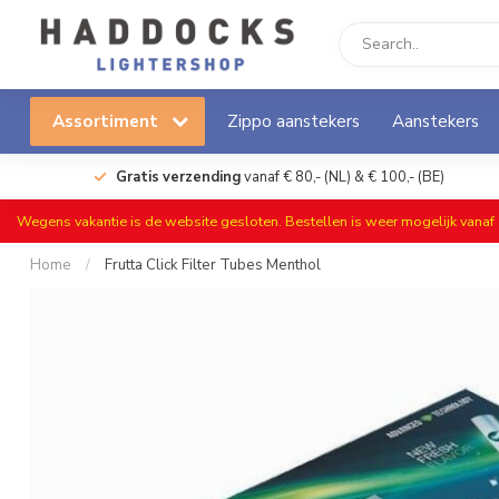
Assortiment
Zippo aanstekers
Aanstekers
Gratis verzending
vanaf € 80,- (NL) & € 100,- (BE)
Wegens vakantie is de website gesloten. Bestellen is weer mogelijk vana
Home
/
Frutta Click Filter Tubes Menthol