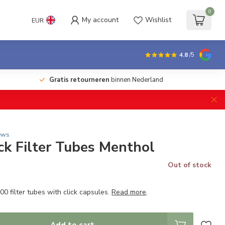
0
My account
Wishlist
EUR
4.8
/5
Gratis retourneren
binnen Nederland
ews
ick Filter Tubes Menthol
Out of stock
0 filter tubes with click capsules.
Read more
.
Add to cart