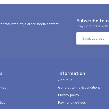
volgen met de track en traice.
Subscribe to 
nt producten of je order, neem contact
Stay up to date with 
etten die je kon kopen :) dit product moet
es
Information
About us
ries
General terms & conditions
s
Privacy policy
lies
Payment methods