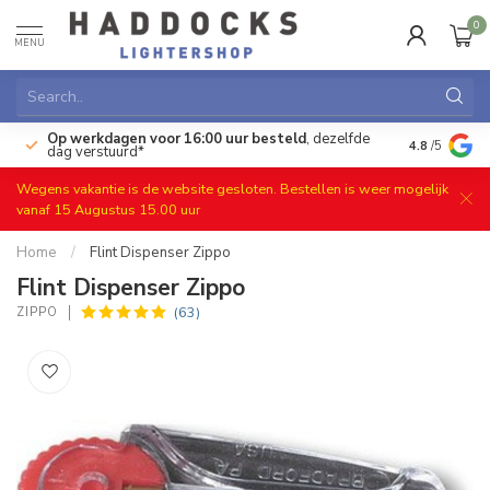
0
MENU
Op werkdagen voor 16:00 uur besteld
, dezelfde
)
Gratis ret
4.8
/5
dag verstuurd*
Wegens vakantie is de website gesloten. Bestellen is weer mogelijk
vanaf 15 Augustus 15.00 uur
Home
/
Flint Dispenser Zippo
Flint Dispenser Zippo
(63)
ZIPPO