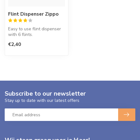
Flint Dispenser Zippo
Easy to use flint dispenser
with 6 flints.
€2,40
Zippo lighters has to be lit
with ...
Subscribe to our newsletter
Stay up to date with our latest offers