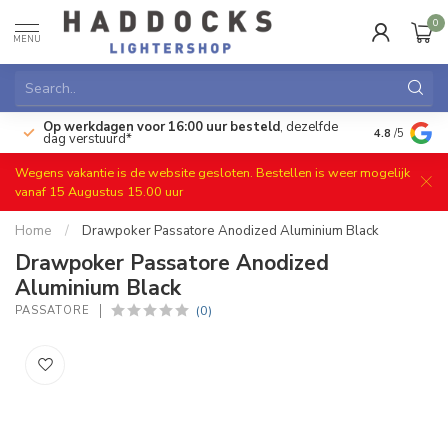
0
MENU
Op werkdagen voor 16:00 uur besteld
, dezelfde
)
Gratis ret
4.8
/5
dag verstuurd*
Wegens vakantie is de website gesloten. Bestellen is weer mogelijk
vanaf 15 Augustus 15.00 uur
Home
/
Drawpoker Passatore Anodized Aluminium Black
Drawpoker Passatore Anodized
Aluminium Black
(0)
PASSATORE