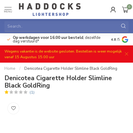
0
MENU
Op werkdagen voor 16:00 uur besteld
, dezelfde
)
Gratis ret
4.8
/5
dag verstuurd*
Wegens vakantie is de website gesloten. Bestellen is weer mogelijk
vanaf 15 Augustus 15.00 uur
Home
/
Denicotea Cigarette Holder Slimline Black GoldRing
Denicotea Cigarette Holder Slimline
Black GoldRing
(1)