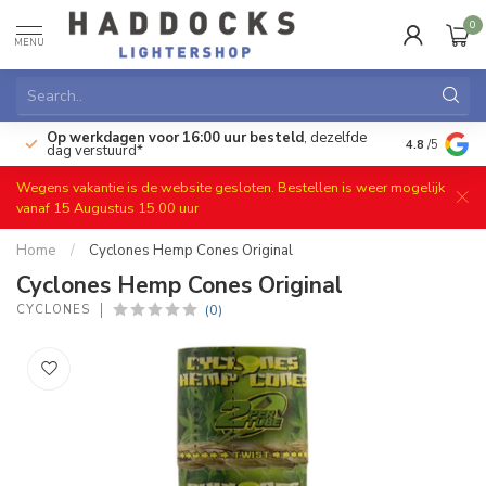
0
MENU
Op werkdagen voor 16:00 uur besteld
, dezelfde
)
Gratis ret
4.8
/5
dag verstuurd*
Wegens vakantie is de website gesloten. Bestellen is weer mogelijk
vanaf 15 Augustus 15.00 uur
Home
/
Cyclones Hemp Cones Original
Cyclones Hemp Cones Original
(0)
CYCLONES