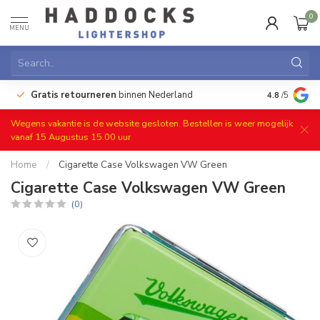
0
MENU
e
Gratis retourneren
binnen Nederland
4.8
/5
Wegens vakantie is de website gesloten. Bestellen is weer mogelijk
vanaf 15 Augustus 15.00 uur
Home
/
Cigarette Case Volkswagen VW Green
Cigarette Case Volkswagen VW Green
(0)