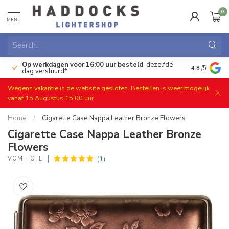
0
MENU
Op werkdagen voor 16:00 uur besteld
, dezelfde
)
Gratis ret
4.8
/5
dag verstuurd*
Wegens vakantie is de website gesloten. Bestellen is weer mogelijk
vanaf 15 Augustus 15.00 uur
Home
/
Cigarette Case Nappa Leather Bronze Flowers
Cigarette Case Nappa Leather Bronze
Flowers
(1)
VOM HOFE