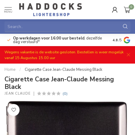
0
MENU
Op werkdagen voor 16:00 uur besteld
, dezelfde
)
Gratis ret
4.8
/5
dag verstuurd*
Wegens vakantie is de website gesloten. Bestellen is weer mogelijk
vanaf 15 Augustus 15.00 uur
Home
/
Cigarette Case Jean-Claude Messing Black
Cigarette Case Jean-Claude Messing
Black
(0)
JEAN CLAUDE