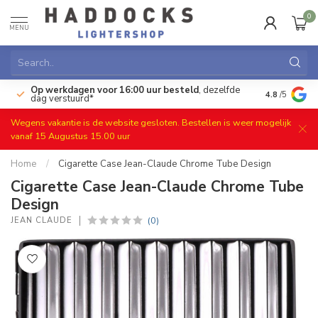
0
MENU
Op werkdagen voor 16:00 uur besteld
, dezelfde
)
Gratis ret
4.8
/5
dag verstuurd*
Wegens vakantie is de website gesloten. Bestellen is weer mogelijk
vanaf 15 Augustus 15.00 uur
Home
/
Cigarette Case Jean-Claude Chrome Tube Design
Cigarette Case Jean-Claude Chrome Tube
Design
(0)
JEAN CLAUDE