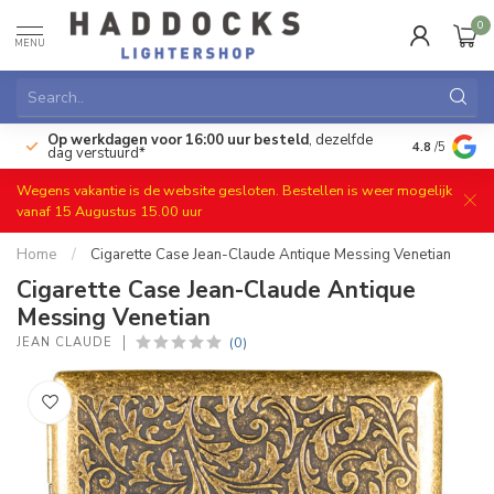
0
MENU
Op werkdagen voor 16:00 uur besteld
, dezelfde
)
Gratis ret
4.8
/5
dag verstuurd*
Wegens vakantie is de website gesloten. Bestellen is weer mogelijk
vanaf 15 Augustus 15.00 uur
Home
/
Cigarette Case Jean-Claude Antique Messing Venetian
Cigarette Case Jean-Claude Antique
Messing Venetian
(0)
JEAN CLAUDE