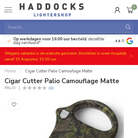
0
MENU
Op werkdagen voor 16:00 uur besteld
, dezelfde
)
Gratis ret
4.8
/5
dag verstuurd*
Wegens vakantie is de website gesloten. Bestellen is weer mogelijk
vanaf 15 Augustus 15.00 uur
Home
/
Cigar Cutter Palio Camouflage Matte
Cigar Cutter Palio Camouflage Matte
(0)
PALIO