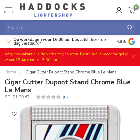
0
MENU
Op werkdagen voor 16:00 uur besteld
, dezelfde
)
Gratis ret
4.8
/5
dag verstuurd*
Wegens vakantie is de website gesloten. Bestellen is weer mogelijk
vanaf 15 Augustus 15.00 uur
Home
/
Cigar Cutter Dupont Stand Chrome Blue Le Mans
Cigar Cutter Dupont Stand Chrome Blue
Le Mans
(0)
S.T. DUPONT